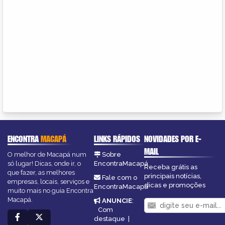
ENCONTRA
MACAPÁ
LINKS RÁPIDOS
NOVIDADES POR E-
MAIL
O melhor de Macapá num
Sobre
só lugar! Dicas, onde ir, o
EncontraMacapá
Receba grátis as
que fazer, as melhores
principais notícias,
Fale com o
empresas, locais, serviços e
dicas e promoções
EncontraMacapá
muito mais no guia Encontra
Macapá.
ANUNCIE
:
Com
destaque
|