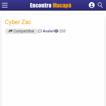
Encontra
Macapá
Cadastrar empresa
Fazer login
Cyber Zac
Criar conta
Compartilhar
Avalie!
203