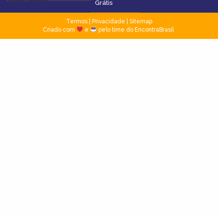
Grátis
Termos
|
Privacidade
|
Sitemap
Criado com
e
pelo time do EncontraBrasil