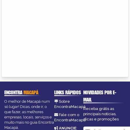
ENCONTRA
MACAPÁ
LINKS RÁPIDOS
NOVIDADES POR E-
MAIL
O melhor de Macapá num
Sobre
só lugar! Dicas, onde ir, o
EncontraMacapá
Receba grátis as
que fazer, as melhores
principais notícias,
Fale com o
empresas, locais, serviços e
dicas e promoções
EncontraMacapá
muito mais no guia Encontra
Macapá.
ANUNCIE
: