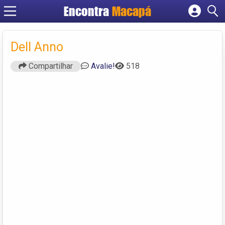
Encontra
Macapá
Cadastrar empresa
Fazer login
Dell Anno
Criar conta
Compartilhar
Avalie!
518