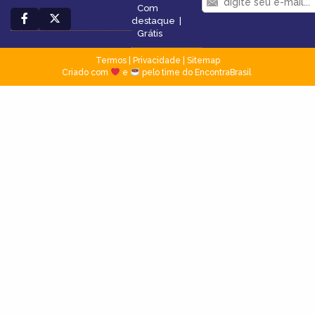
Com
destaque
|
Grátis
Termos
|
Privacidade
|
Sitemap
Criado com
e
pelo time do EncontraBrasil