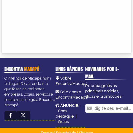
ENCONTRA
MACAPÁ
LINKS RÁPIDOS
NOVIDADES POR E-
MAIL
O melhor de Macapá num
Sobre
só lugar! Dicas, onde ir, o
EncontraMacapá
Receba grátis as
que fazer, as melhores
principais notícias,
Fale com o
empresas, locais, serviços e
dicas e promoções
EncontraMacapá
muito mais no guia Encontra
Macapá.
ANUNCIE
:
Com
destaque
|
Grátis
Termos
|
Privacidade
|
Sitemap