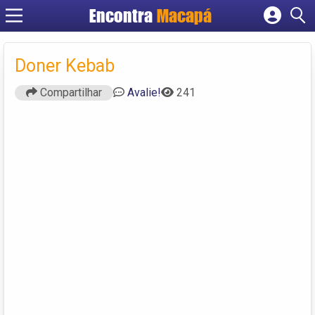
Encontra
Macapá
Cadastrar empresa
Fazer login
Doner Kebab
Criar conta
Compartilhar
Avalie!
241