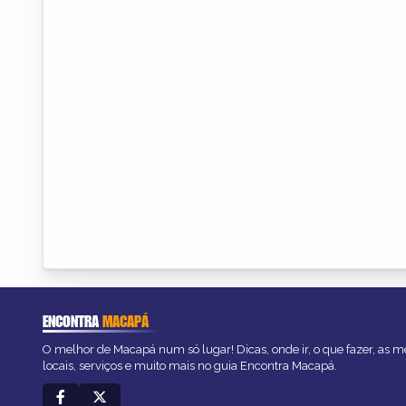
ENCONTRA
MACAPÁ
O melhor de Macapá num só lugar! Dicas, onde ir, o que fazer, as 
locais, serviços e muito mais no guia Encontra Macapá.