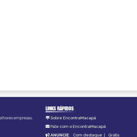
LINKS RÁPIDOS
melhores empresas,
Sobre EncontraMacapá
Fale com o EncontraMacapá
ANUNCIE
:
Com destaque
|
Grátis