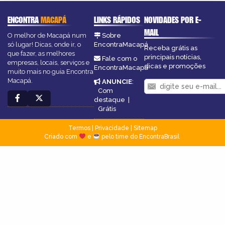
ENCONTRA
MACAPÁ
LINKS RÁPIDOS
NOVIDADES POR E-
MAIL
O melhor de Macapá num
Sobre
só lugar! Dicas, onde ir, o
EncontraMacapá
Receba grátis as
que fazer, as melhores
principais notícias,
Fale com o
empresas, locais, serviços e
dicas e promoções
EncontraMacapá
muito mais no guia Encontra
Macapá.
ANUNCIE
:
Com
destaque
|
Grátis
Termos
|
Privacidade
|
Sitemap
Criado com
e
pelo time do EncontraBrasil