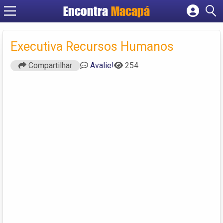
Encontra
Macapá
Cadastrar empresa
Fazer login
Executiva Recursos Humanos
Criar conta
Compartilhar
Avalie!
254