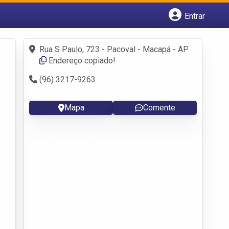
Entrar
Cadastrar empresa
Fazer login
Rua S Paulo, 723 - Pacoval - Macapá - AP
Criar conta
Endereço copiado!
(96) 3217-9263
Mapa
Comente