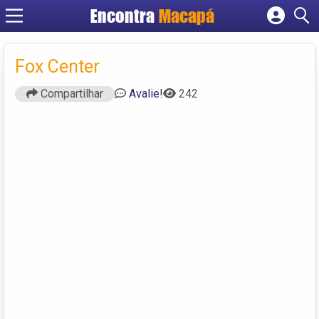
Encontra
Macapá
Cadastrar empresa
Fazer login
Fox Center
Criar conta
Compartilhar
Avalie!
242