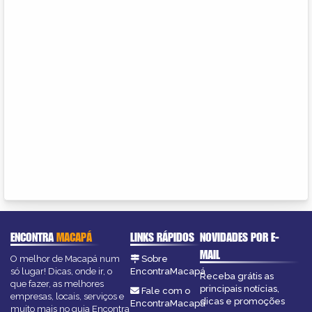
ENCONTRA
MACAPÁ
LINKS RÁPIDOS
NOVIDADES POR E-
MAIL
O melhor de Macapá num
Sobre
só lugar! Dicas, onde ir, o
EncontraMacapá
Receba grátis as
que fazer, as melhores
principais notícias,
Fale com o
empresas, locais, serviços e
dicas e promoções
EncontraMacapá
muito mais no guia Encontra