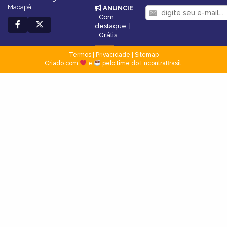
Macapá.
ANUNCIE
:
Com
destaque
|
Grátis
Termos
|
Privacidade
|
Sitemap
Criado com
e
pelo time do EncontraBrasil