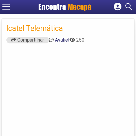
Encontra
Macapá
Cadastrar empresa
Fazer login
Icatel Telemática
Criar conta
Compartilhar
Avalie!
250