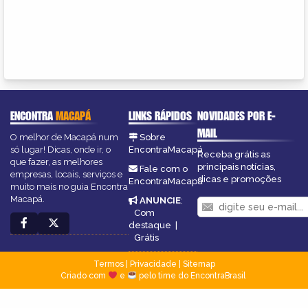
ENCONTRA
MACAPÁ
LINKS RÁPIDOS
NOVIDADES POR E-
MAIL
O melhor de Macapá num
Sobre
só lugar! Dicas, onde ir, o
EncontraMacapá
Receba grátis as
que fazer, as melhores
principais notícias,
Fale com o
empresas, locais, serviços e
dicas e promoções
EncontraMacapá
muito mais no guia Encontra
Macapá.
ANUNCIE
:
Com
destaque
|
Grátis
Termos
|
Privacidade
|
Sitemap
Criado com
e
pelo time do EncontraBrasil