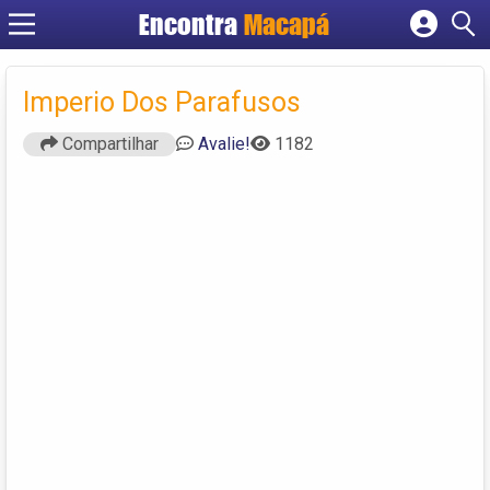
Encontra
Macapá
Cadastrar empresa
Fazer login
Imperio Dos Parafusos
Criar conta
Compartilhar
Avalie!
1182