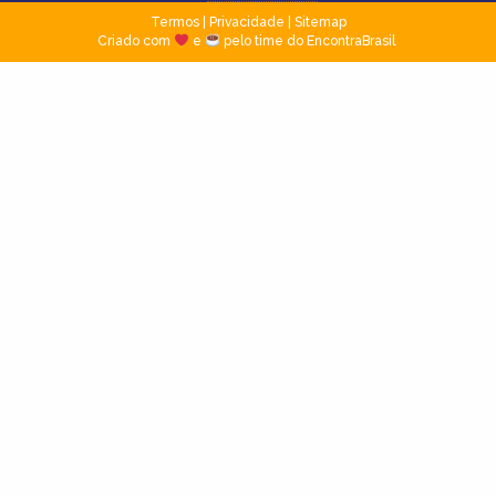
Termos
|
Privacidade
|
Sitemap
Criado com
e
pelo time do EncontraBrasil