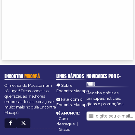
ENCONTRA
MACAPÁ
LINKS RÁPIDOS
NOVIDADES POR E-
MAIL
O melhor de Macapá num
Sobre
só lugar! Dicas, onde ir, o
EncontraMacapá
Receba grátis as
que fazer, as melhores
principais notícias,
Fale com o
empresas, locais, serviços e
dicas e promoções
EncontraMacapá
muito mais no guia Encontra
Macapá.
ANUNCIE
:
Com
destaque
|
Grátis