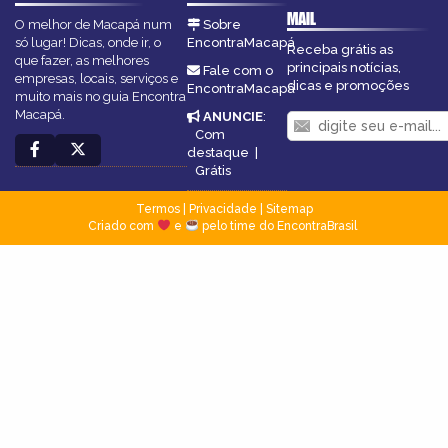
MAIL
O melhor de Macapá num
Sobre
só lugar! Dicas, onde ir, o
EncontraMacapá
Receba grátis as
que fazer, as melhores
principais notícias,
Fale com o
empresas, locais, serviços e
dicas e promoções
EncontraMacapá
muito mais no guia Encontra
Macapá.
ANUNCIE
:
Com
destaque
|
Grátis
Termos
|
Privacidade
|
Sitemap
Criado com
e
pelo time do EncontraBrasil