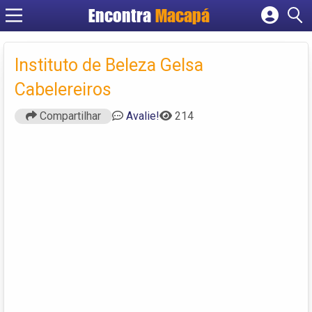
Encontra
Macapá
Cadastrar empresa
Fazer login
Instituto de Beleza Gelsa
Criar conta
Cabelereiros
Compartilhar
Avalie!
214