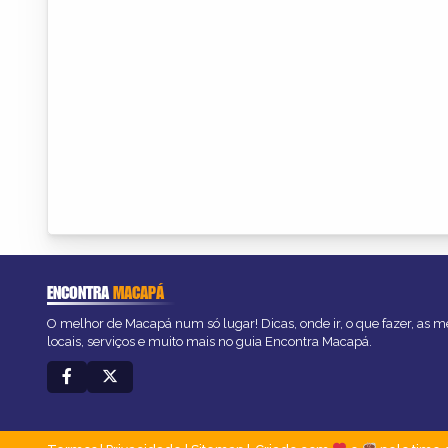
ENCONTRA
MACAPÁ
O melhor de Macapá num só lugar! Dicas, onde ir, o que fazer, as 
locais, serviços e muito mais no guia Encontra Macapá.