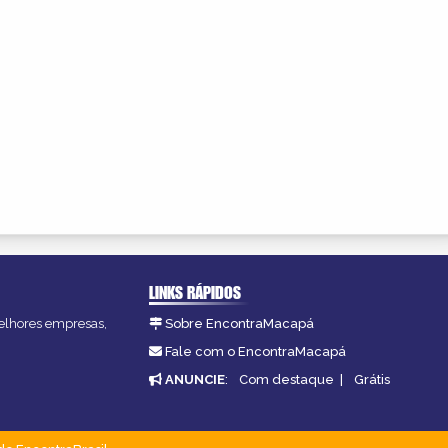
LINKS RÁPIDOS
melhores empresas,
Sobre EncontraMacapá
Fale com o EncontraMacapá
ANUNCIE
:
Com destaque
|
Grátis