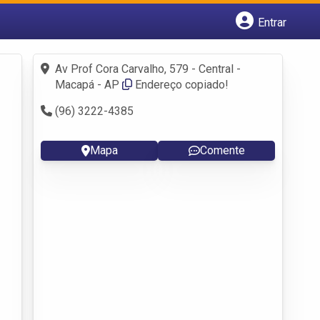
Entrar
Cadastrar empresa
Fazer login
Av Prof Cora Carvalho, 579 - Central -
Criar conta
Macapá - AP
Endereço copiado!
(96) 3222-4385
Mapa
Comente