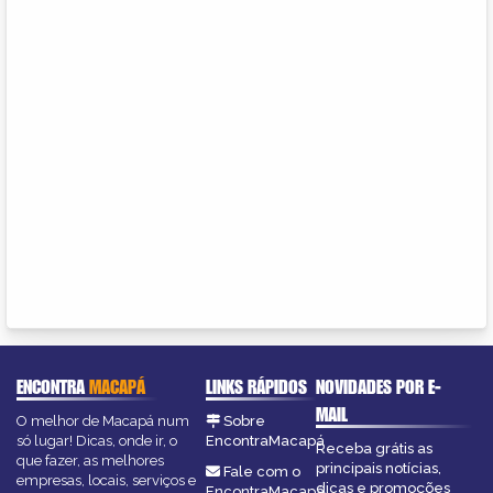
ENCONTRA
MACAPÁ
LINKS RÁPIDOS
NOVIDADES POR E-
MAIL
O melhor de Macapá num
Sobre
só lugar! Dicas, onde ir, o
EncontraMacapá
Receba grátis as
que fazer, as melhores
principais notícias,
Fale com o
empresas, locais, serviços e
dicas e promoções
EncontraMacapá