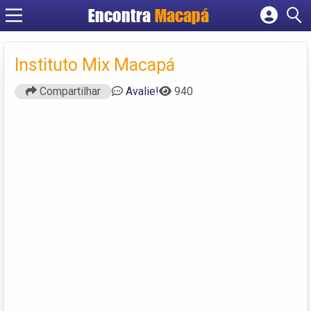
Encontra
Macapá
Cadastrar empresa
Fazer login
Instituto Mix Macapá
Criar conta
Compartilhar
Avalie!
940