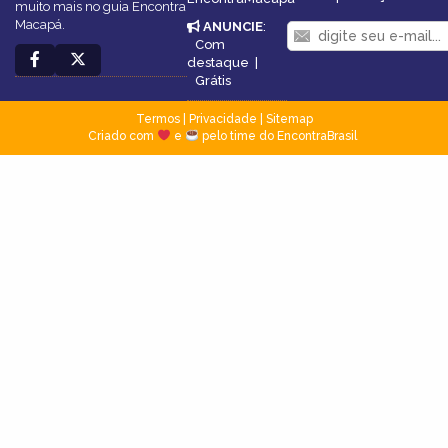
muito mais no guia Encontra
Macapá.
ANUNCIE
:
Com
destaque
|
Grátis
Termos
|
Privacidade
|
Sitemap
Criado com
e
pelo time do EncontraBrasil