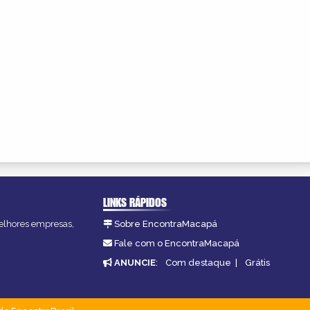
LINKS RÁPIDOS
melhores empresas,
Sobre EncontraMacapá
Fale com o EncontraMacapá
ANUNCIE
:
Com destaque
|
Grátis