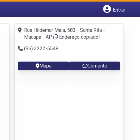
Entrar
Cadastrar empresa
Fazer login
Rua Hildemar Maia, 583 - Santa Rita -
Criar conta
Macapá - AP
Endereço copiado!
(96) 3222-5548
Mapa
Comente