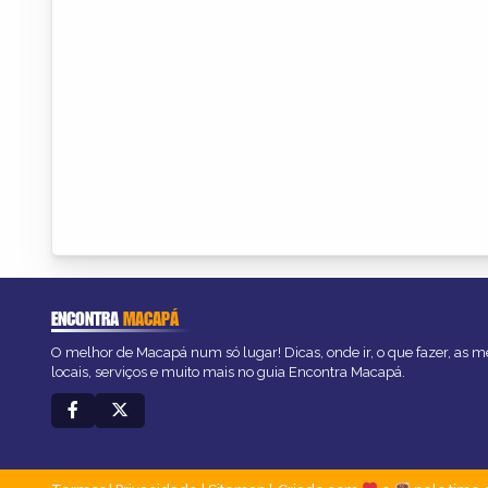
ENCONTRA
MACAPÁ
O melhor de Macapá num só lugar! Dicas, onde ir, o que fazer, as 
locais, serviços e muito mais no guia Encontra Macapá.