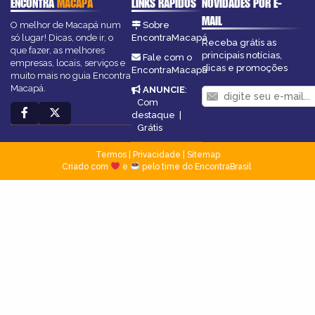
ENCONTRA
MACAPÁ
LINKS RÁPIDOS
NOVIDADES POR E-
MAIL
O melhor de Macapá num
Sobre
só lugar! Dicas, onde ir, o
EncontraMacapá
Receba grátis as
que fazer, as melhores
principais notícias,
Fale com o
empresas, locais, serviços e
dicas e promoções
EncontraMacapá
muito mais no guia Encontra
Macapá.
ANUNCIE
:
Com
destaque
|
Grátis
Termos
|
Privacidade
|
Sitemap
Criado com
e
pelo time do EncontraBrasil