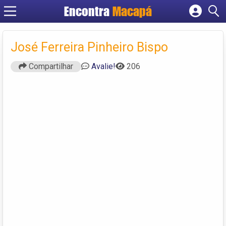
Encontra
Macapá
Cadastrar empresa
Fazer login
José Ferreira Pinheiro Bispo
Criar conta
Compartilhar
Avalie!
206