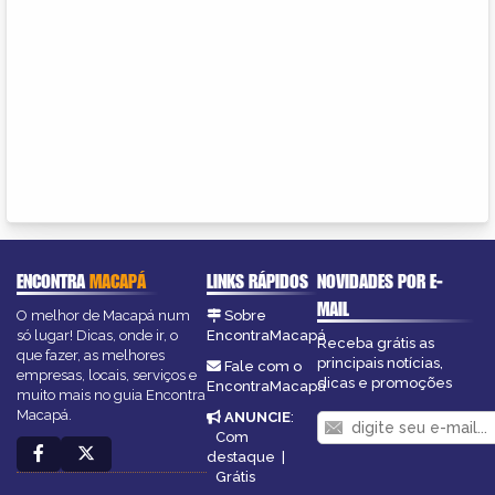
ENCONTRA
MACAPÁ
LINKS RÁPIDOS
NOVIDADES POR E-
MAIL
O melhor de Macapá num
Sobre
só lugar! Dicas, onde ir, o
EncontraMacapá
Receba grátis as
que fazer, as melhores
principais notícias,
Fale com o
empresas, locais, serviços e
dicas e promoções
EncontraMacapá
muito mais no guia Encontra
Macapá.
ANUNCIE
:
Com
destaque
|
Grátis