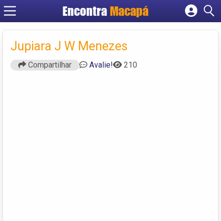
Encontra
Macapá
Cadastrar empresa
Fazer login
Jupiara J W Menezes
Criar conta
Compartilhar
Avalie!
210