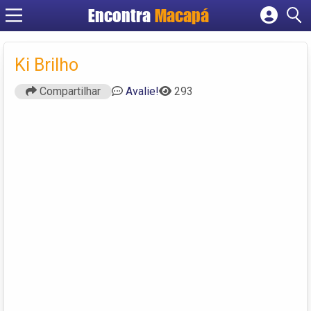
Encontra
Macapá
Cadastrar empresa
Fazer login
Ki Brilho
Criar conta
Compartilhar
Avalie!
293