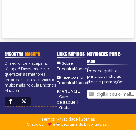
ENCONTRA
MACAPÁ
LINKS RÁPIDOS
NOVIDADES POR E-
MAIL
O melhor de Macapá num
Sobre
só lugar! Dicas, onde ir, o
EncontraMacapá
Receba grátis as
que fazer, as melhores
principais notícias,
Fale com o
empresas, locais, serviços e
dicas e promoções
EncontraMacapá
muito mais no guia Encontra
Macapá.
ANUNCIE
:
Com
destaque
|
Grátis
Termos
|
Privacidade
|
Sitemap
Criado com
e
pelo time do EncontraBrasil