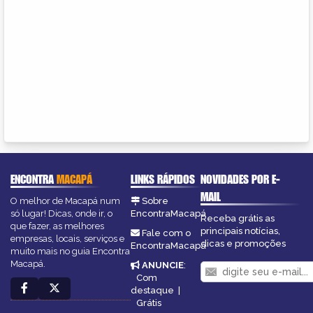
ENCONTRA
MACAPÁ
LINKS RÁPIDOS
NOVIDADES POR E-
MAIL
O melhor de Macapá num
Sobre
só lugar! Dicas, onde ir, o
EncontraMacapá
Receba grátis as
que fazer, as melhores
principais notícias,
Fale com o
empresas, locais, serviços e
dicas e promoções
EncontraMacapá
muito mais no guia Encontra
Macapá.
ANUNCIE
:
Com
destaque
|
Grátis