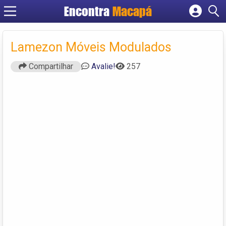
Encontra
Macapá
Cadastrar empresa
Fazer login
Lamezon Móveis Modulados
Criar conta
Compartilhar
Avalie!
257