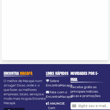
ENCONTRA
MACAPÁ
LINKS RÁPIDOS
NOVIDADES POR E-
MAIL
O melhor de Macapá num
Sobre
só lugar! Dicas, onde ir, o
EncontraMacapá
Receba grátis as
que fazer, as melhores
principais notícias,
Fale com o
empresas, locais, serviços e
dicas e promoções
EncontraMacapá
muito mais no guia Encontra
Macapá.
ANUNCIE
:
Com