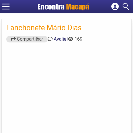
Encontra
Macapá
Cadastrar empresa
Fazer login
Lanchonete Mário Dias
Criar conta
Compartilhar
Avalie!
169