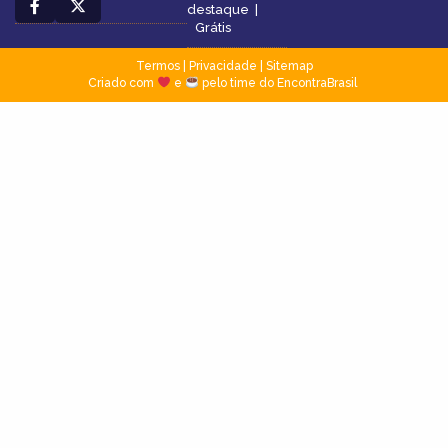
destaque
|
Grátis
Termos
|
Privacidade
|
Sitemap
Criado com
e
pelo time do EncontraBrasil