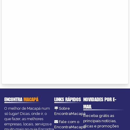
ENCONTRA
MACAPÁ
LINKS RÁPIDOS
NOVIDADES POR E-
MAIL
O melhor de Macapá num
Sobre
só lugar! Dicas, onde ir, o
EncontraMacapá
Receba grátis as
que fazer, as melhores
principais notícias,
Fale com o
empresas, locais, serviços e
dicas e promoções
EncontraMacapá
muito mais no guia Encontra