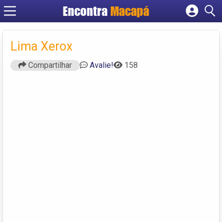
Encontra
Macapá
Cadastrar empresa
Fazer login
Lima Xerox
Criar conta
Compartilhar
Avalie!
158