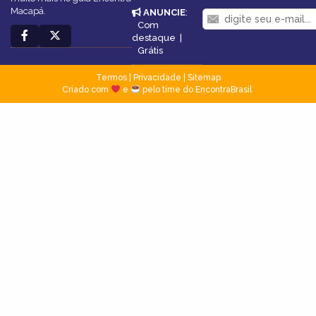
Macapá.
ANUNCIE
:
Com
destaque
|
Grátis
Termos
|
Privacidade
|
Sitemap
Criado com
e
pelo time do EncontraBrasil