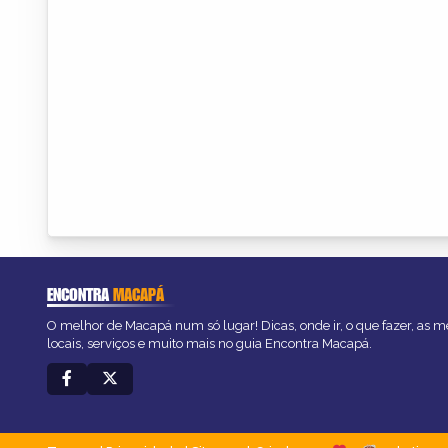
ENCONTRA
MACAPÁ
O melhor de Macapá num só lugar! Dicas, onde ir, o que fazer, as 
locais, serviços e muito mais no guia Encontra Macapá.