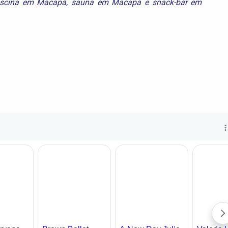
iscina em Macapá
,
sauna em Macapá
e
snack-bar em