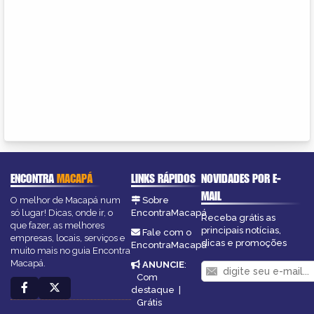
ENCONTRA
MACAPÁ
LINKS RÁPIDOS
NOVIDADES POR E-
MAIL
O melhor de Macapá num
Sobre
só lugar! Dicas, onde ir, o
EncontraMacapá
Receba grátis as
que fazer, as melhores
principais notícias,
Fale com o
empresas, locais, serviços e
dicas e promoções
EncontraMacapá
muito mais no guia Encontra
Macapá.
ANUNCIE
:
Com
destaque
|
Grátis