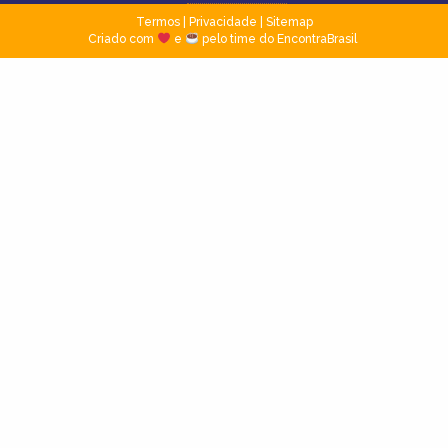
Termos
|
Privacidade
|
Sitemap
Criado com
e
pelo time do EncontraBrasil