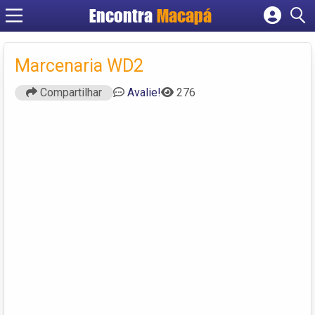
Encontra
Macapá
Cadastrar empresa
Fazer login
Marcenaria WD2
Criar conta
Compartilhar
Avalie!
276