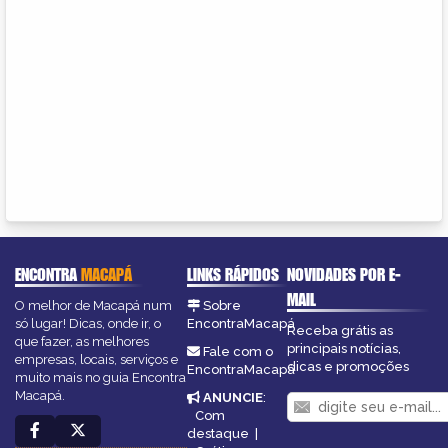
ENCONTRA
MACAPÁ
LINKS RÁPIDOS
NOVIDADES POR E-
MAIL
O melhor de Macapá num
Sobre
só lugar! Dicas, onde ir, o
EncontraMacapá
Receba grátis as
que fazer, as melhores
principais notícias,
Fale com o
empresas, locais, serviços e
dicas e promoções
EncontraMacapá
muito mais no guia Encontra
Macapá.
ANUNCIE
:
Com
destaque
|