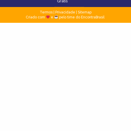
Grátis
Termos
|
Privacidade
|
Sitemap
Criado com
e
pelo time do EncontraBrasil