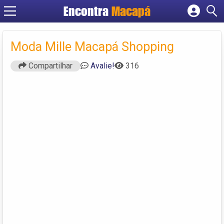
Encontra
Macapá
Cadastrar empresa
Fazer login
Moda Mille Macapá Shopping
Criar conta
Compartilhar
Avalie!
316