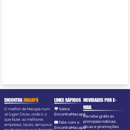
ENCONTRA
MACAPÁ
LINKS RÁPIDOS
NOVIDADES POR E-
MAIL
O melhor de Macapá num
Sobre
só lugar! Dicas, onde ir, o
EncontraMacapá
Receba grátis as
que fazer, as melhores
principais notícias,
Fale com o
empresas, locais, serviços e
dicas e promoções
EncontraMacapá
muito mais no guia Encontra