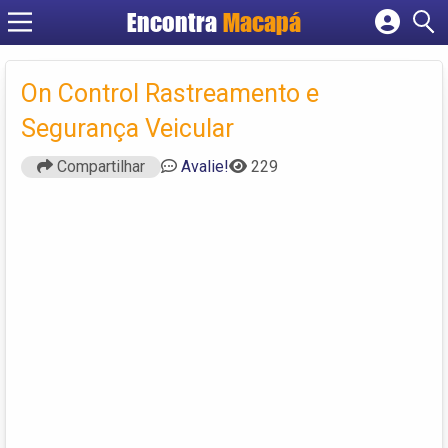
Encontra
Macapá
Cadastrar empresa
Fazer login
On Control Rastreamento e
Criar conta
Segurança Veicular
Compartilhar
Avalie!
229