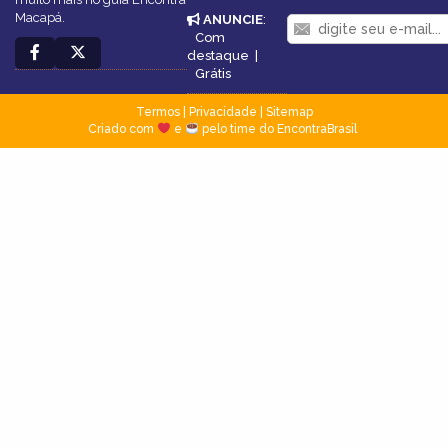
Macapá.
ANUNCIE
:
Com
destaque
|
Grátis
Termos
|
Privacidade
|
Sitemap
Criado com
e
pelo time do EncontraBrasil