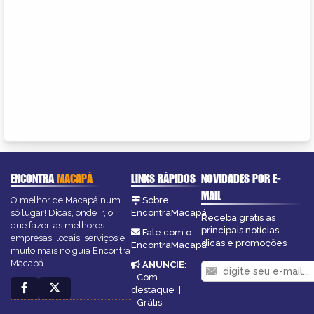
ENCONTRA
MACAPÁ
LINKS RÁPIDOS
NOVIDADES POR E-
MAIL
O melhor de Macapá num
Sobre
só lugar! Dicas, onde ir, o
EncontraMacapá
Receba grátis as
que fazer, as melhores
principais notícias,
Fale com o
empresas, locais, serviços e
dicas e promoções
EncontraMacapá
muito mais no guia Encontra
Macapá.
ANUNCIE
:
Com
destaque
|
Grátis