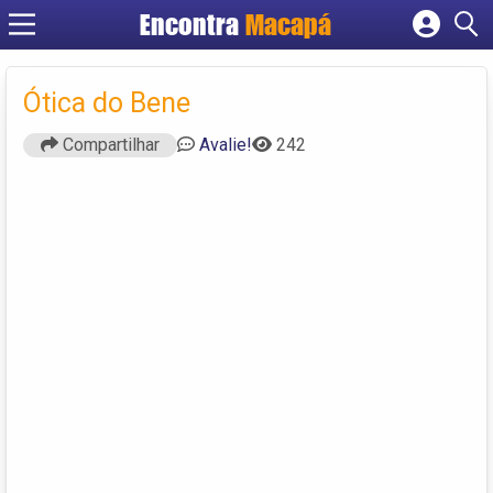
Encontra
Macapá
Cadastrar empresa
Fazer login
Ótica do Bene
Criar conta
Compartilhar
Avalie!
242