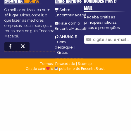
ENCONTRA
MACAPÁ
LINKS RÁPIDOS
NOVIDADES POR E-
MAIL
O melhor de Macapá num
Sobre
só lugar! Dicas, onde ir, o
EncontraMacapá
Receba grátis as
que fazer, as melhores
principais notícias,
Fale com o
empresas, locais, serviços e
dicas e promoções
EncontraMacapá
muito mais no guia Encontra
Macapá.
ANUNCIE
:
Com
destaque
|
Grátis
Termos
|
Privacidade
|
Sitemap
Criado com
e
pelo time do EncontraBrasil