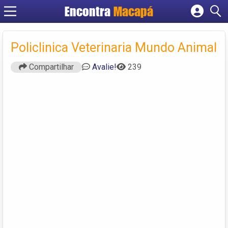
Encontra
Macapá
Cadastrar empresa
Fazer login
Policlinica Veterinaria Mundo Animal
Criar conta
Compartilhar
Avalie!
239