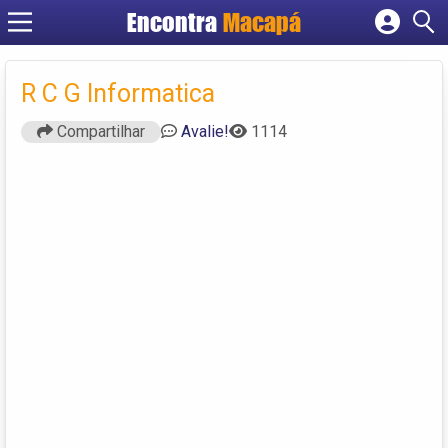
Encontra
Macapá
Cadastrar empresa
Fazer login
R C G Informatica
Criar conta
Compartilhar
Avalie!
1114