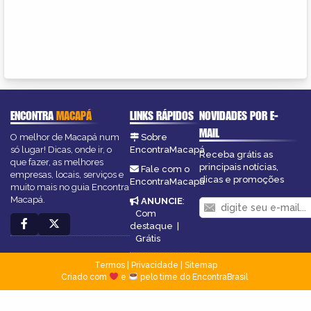
ENCONTRA
MACAPÁ
LINKS RÁPIDOS
NOVIDADES POR E-
MAIL
O melhor de Macapá num
Sobre
só lugar! Dicas, onde ir, o
EncontraMacapá
Receba grátis as
que fazer, as melhores
principais notícias,
Fale com o
empresas, locais, serviços e
dicas e promoções
EncontraMacapá
muito mais no guia Encontra
Macapá.
ANUNCIE
:
Com
destaque
|
Grátis
Termos
|
Privacidade
|
Sitemap
Criado com
e
pelo time do EncontraBrasil