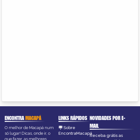
ENCONTRA
MACAPÁ
LINKS RÁPIDOS
NOVIDADES POR E-
MAIL
O melhor de Macapá num
Sobre
só lugar! Dicas, onde ir, o
EncontraMacapá
Receba grátis as
que fazer, as melhores