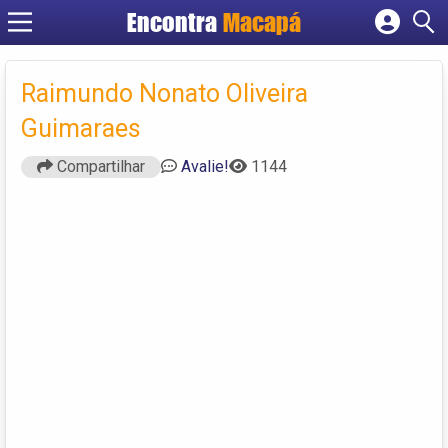
Encontra
Macapá
Cadastrar empresa
Fazer login
Raimundo Nonato Oliveira
Criar conta
Guimaraes
Compartilhar
Avalie!
1144