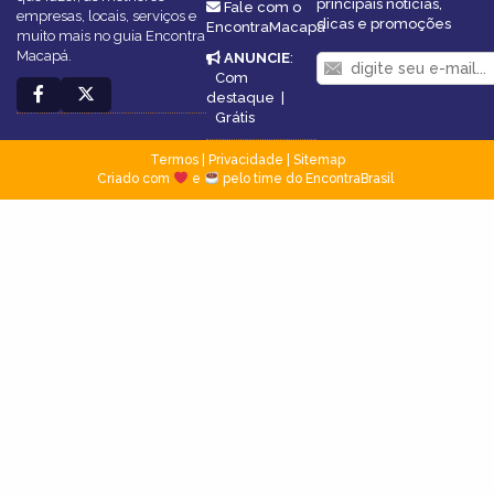
principais notícias,
Fale com o
empresas, locais, serviços e
dicas e promoções
EncontraMacapá
muito mais no guia Encontra
Macapá.
ANUNCIE
:
Com
destaque
|
Grátis
Termos
|
Privacidade
|
Sitemap
Criado com
e
pelo time do EncontraBrasil