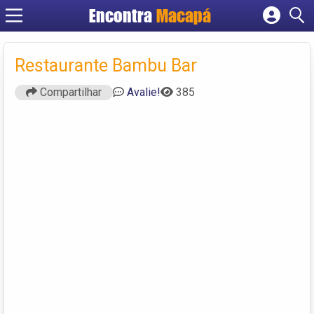
Encontra
Macapá
Cadastrar empresa
Fazer login
Restaurante Bambu Bar
Criar conta
Compartilhar
Avalie!
385