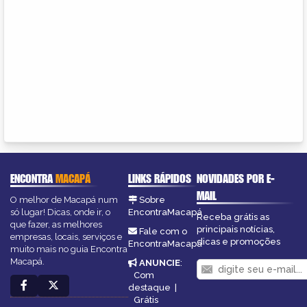
ENCONTRA
MACAPÁ
LINKS RÁPIDOS
NOVIDADES POR E-
MAIL
O melhor de Macapá num
Sobre
só lugar! Dicas, onde ir, o
EncontraMacapá
Receba grátis as
que fazer, as melhores
principais notícias,
Fale com o
empresas, locais, serviços e
dicas e promoções
EncontraMacapá
muito mais no guia Encontra
Macapá.
ANUNCIE
:
Com
destaque
|
Grátis