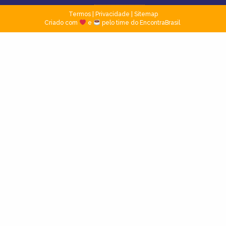
Termos
|
Privacidade
|
Sitemap
Criado com
e
pelo time do EncontraBrasil