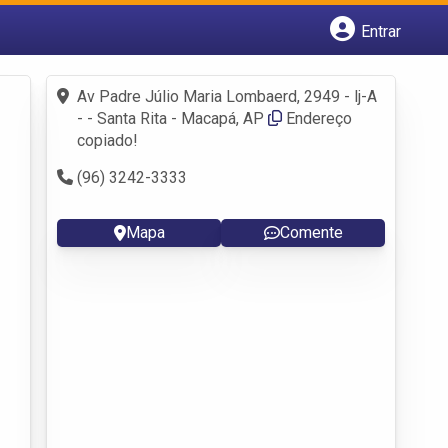
Entrar
Cadastrar empresa
Fazer login
Av Padre Júlio Maria Lombaerd, 2949 - lj-A
Criar conta
- - Santa Rita - Macapá, AP
Endereço
copiado!
(96) 3242-3333
Mapa
Comente