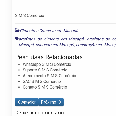
S M S Comércio
Cimento e Concreto em Macapá
artefatos de cimento em Macapá
,
artefatos de 
Macapá
,
concreto em Macapá
,
construção em Maca
Pesquisas Relacionadas
Whatsapp S M S Comércio
Suporte S M S Comércio
Atendimento S M S Comércio
SAC S M S Comércio
Contato S M S Comércio
Anterior
Próximo
Deixe um comentário