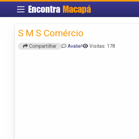
Encontra
Macapá
S M S Comércio
Compartilhar
Avalie!
Visitas: 178