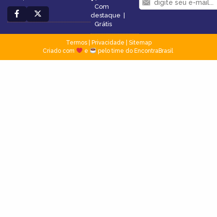
Com
destaque
|
Grátis
Termos
|
Privacidade
|
Sitemap
Criado com
e
pelo time do EncontraBrasil