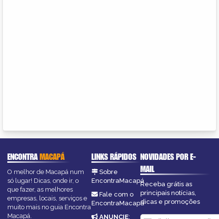
ENCONTRA
MACAPÁ
LINKS RÁPIDOS
NOVIDADES POR E-
MAIL
O melhor de Macapá num
Sobre
só lugar! Dicas, onde ir, o
EncontraMacapá
Receba grátis as
que fazer, as melhores
principais notícias,
Fale com o
empresas, locais, serviços e
dicas e promoções
EncontraMacapá
muito mais no guia Encontra
Macapá.
ANUNCIE
: