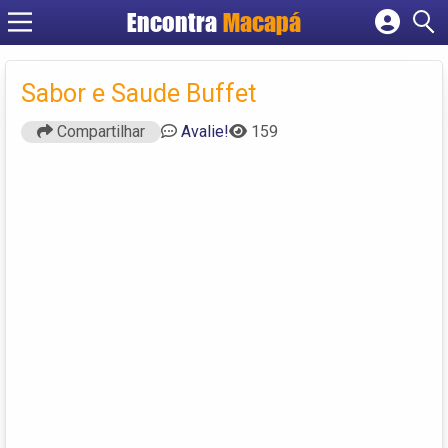
Encontra
Macapá
Cadastrar empresa
Fazer login
Sabor e Saude Buffet
Criar conta
Compartilhar
Avalie!
159