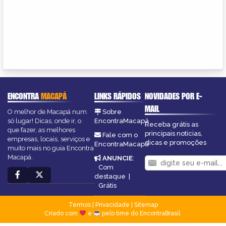
ENCONTRA
MACAPÁ
LINKS RÁPIDOS
NOVIDADES POR E-
MAIL
O melhor de Macapá num
Sobre
só lugar! Dicas, onde ir, o
EncontraMacapá
Receba grátis as
que fazer, as melhores
principais notícias,
Fale com o
empresas, locais, serviços e
dicas e promoções
EncontraMacapá
muito mais no guia Encontra
Macapá.
ANUNCIE
:
Com
destaque
|
Grátis
Termos
|
Privacidade
|
Sitemap
Criado com
e
pelo time do EncontraBrasil