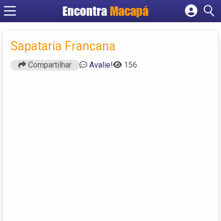
Encontra
Macapá
Cadastrar empresa
Fazer login
Sapataria Francana
Criar conta
Compartilhar
Avalie!
156