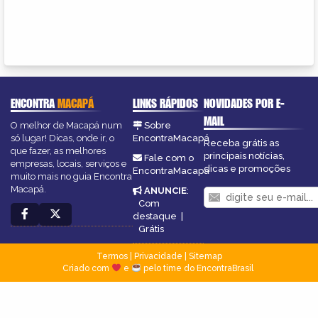
ENCONTRA
MACAPÁ
LINKS RÁPIDOS
NOVIDADES POR E-
MAIL
O melhor de Macapá num
Sobre
só lugar! Dicas, onde ir, o
EncontraMacapá
Receba grátis as
que fazer, as melhores
principais notícias,
Fale com o
empresas, locais, serviços e
dicas e promoções
EncontraMacapá
muito mais no guia Encontra
Macapá.
ANUNCIE
:
Com
destaque
|
Grátis
Termos
|
Privacidade
|
Sitemap
Criado com
e
pelo time do EncontraBrasil