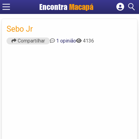
Encontra
Macapá
Cadastrar empresa
Fazer login
Sebo Jr
Criar conta
Compartilhar
1 opinião
4136