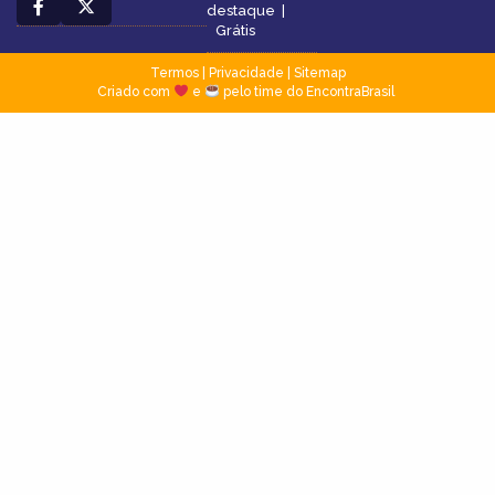
destaque
|
Grátis
Termos
|
Privacidade
|
Sitemap
Criado com
e
pelo time do EncontraBrasil