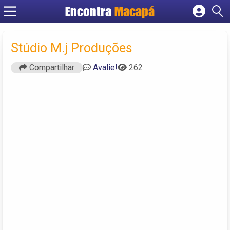
Encontra
Macapá
Cadastrar empresa
Fazer login
Stúdio M.j Produções
Criar conta
Compartilhar
Avalie!
262