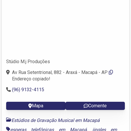
Stúdio M.j Produções
Av Rua Setentrional, 882 - Araxá - Macapá - AP
Endereço copiado!
(96) 9132-4115
Mapa
Comente
Estúdios de Gravação Musical em Macapá
esperas telefônicas em Macapá
,
jingles em