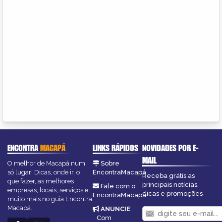
ENCONTRA
MACAPÁ
LINKS RÁPIDOS
NOVIDADES POR E-
MAIL
O melhor de Macapá num
Sobre
só lugar! Dicas, onde ir, o
EncontraMacapá
Receba grátis as
que fazer, as melhores
principais notícias,
Fale com o
empresas, locais, serviços e
dicas e promoções
EncontraMacapá
muito mais no guia Encontra
Macapá.
ANUNCIE
:
Com