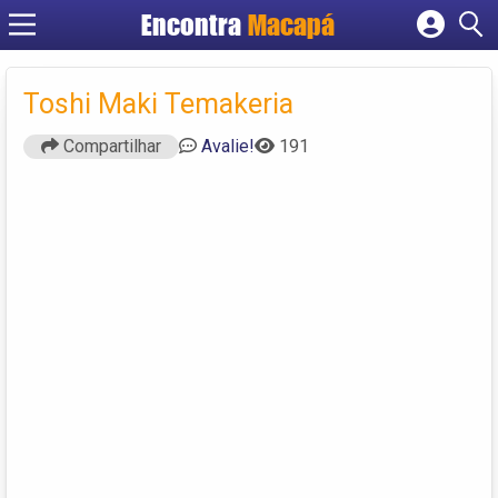
Encontra
Macapá
Cadastrar empresa
Fazer login
Toshi Maki Temakeria
Criar conta
Compartilhar
Avalie!
191