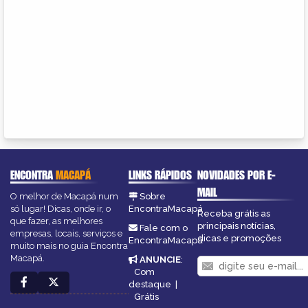
ENCONTRA
MACAPÁ
LINKS RÁPIDOS
NOVIDADES POR E-
MAIL
O melhor de Macapá num
Sobre
só lugar! Dicas, onde ir, o
EncontraMacapá
Receba grátis as
que fazer, as melhores
principais notícias,
Fale com o
empresas, locais, serviços e
dicas e promoções
EncontraMacapá
muito mais no guia Encontra
Macapá.
ANUNCIE
:
Com
destaque
|
Grátis