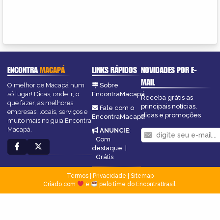
ENCONTRA
MACAPÁ
LINKS RÁPIDOS
NOVIDADES POR E-
MAIL
O melhor de Macapá num
Sobre
só lugar! Dicas, onde ir, o
EncontraMacapá
Receba grátis as
que fazer, as melhores
principais notícias,
Fale com o
empresas, locais, serviços e
dicas e promoções
EncontraMacapá
muito mais no guia Encontra
Macapá.
ANUNCIE
:
Com
destaque
|
Grátis
Termos
|
Privacidade
|
Sitemap
Criado com
e
pelo time do EncontraBrasil