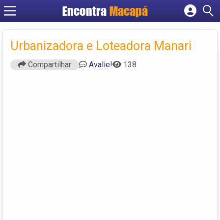
Encontra
Macapá
Cadastrar empresa
Fazer login
Urbanizadora e Loteadora Manari
Criar conta
Compartilhar
Avalie!
138