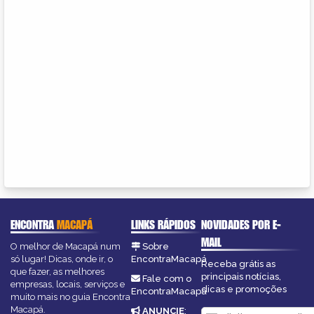
ENCONTRA
MACAPÁ
LINKS RÁPIDOS
NOVIDADES POR E-
MAIL
O melhor de Macapá num
Sobre
só lugar! Dicas, onde ir, o
EncontraMacapá
Receba grátis as
que fazer, as melhores
principais notícias,
Fale com o
empresas, locais, serviços e
dicas e promoções
EncontraMacapá
muito mais no guia Encontra
Macapá.
ANUNCIE
: