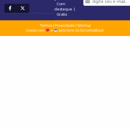
Com
destaque
|
Grátis
Termos
|
Privacidade
|
Sitemap
Criado com
e
pelo time do EncontraBrasil