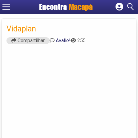
Encontra
Macapá
Cadastrar empresa
Fazer login
Vidaplan
Criar conta
Compartilhar
Avalie!
255