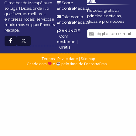
MAIL
O melhor de Macapá num
Sobre
só lugar! Dicas, onde ir, o
EncontraMacapá
Receba grátis as
que fazer, as melhores
principais notícias,
Fale com o
empresas, locais, serviços e
dicas e promoções
EncontraMacapá
muito mais no guia Encontra
Macapá.
ANUNCIE
:
Com
destaque
|
Grátis
Termos
|
Privacidade
|
Sitemap
Criado com
e
pelo time do EncontraBrasil