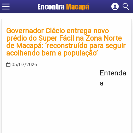
Encontra
Macapá
Cadastrar empresa
Fazer login
Governador Clécio entrega novo
Criar conta
prédio do Super Fácil na Zona Norte
de Macapá: ‘reconstruído para seguir
acolhendo bem a população’
05/07/2026
Entenda
a