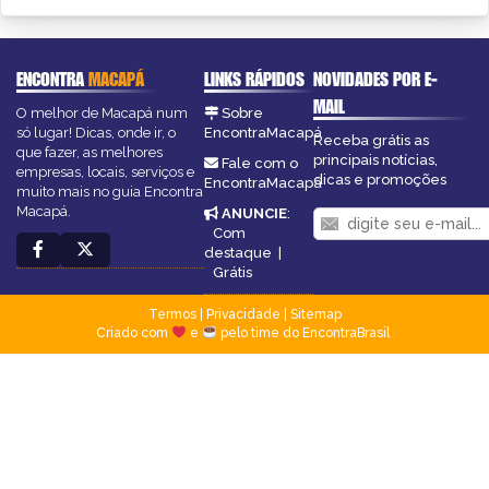
ENCONTRA
MACAPÁ
LINKS RÁPIDOS
NOVIDADES POR E-
MAIL
O melhor de Macapá num
Sobre
só lugar! Dicas, onde ir, o
EncontraMacapá
Receba grátis as
que fazer, as melhores
principais notícias,
Fale com o
empresas, locais, serviços e
dicas e promoções
EncontraMacapá
muito mais no guia Encontra
Macapá.
ANUNCIE
:
Com
destaque
|
Grátis
Termos
|
Privacidade
|
Sitemap
Criado com
e
pelo time do EncontraBrasil