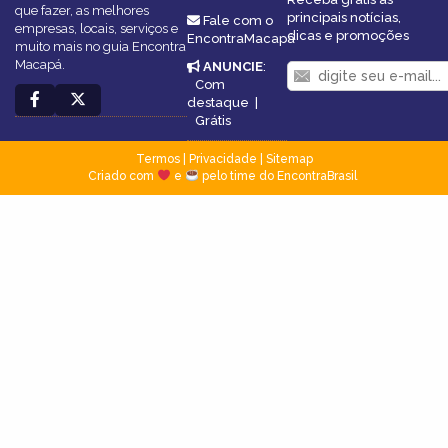
que fazer, as melhores
principais notícias,
Fale com o
empresas, locais, serviços e
dicas e promoções
EncontraMacapá
muito mais no guia Encontra
Macapá.
ANUNCIE
:
Com
destaque
|
Grátis
Termos
|
Privacidade
|
Sitemap
Criado com
e
pelo time do EncontraBrasil