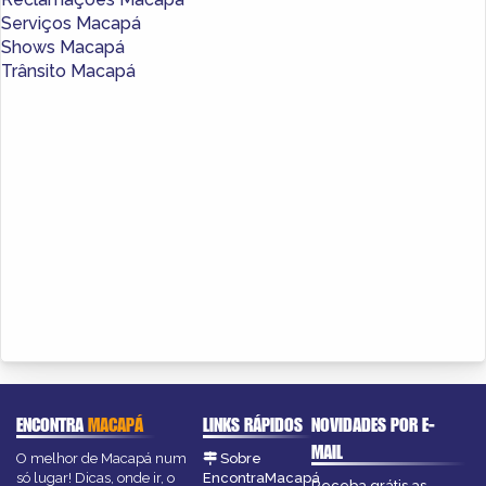
Serviços Macapá
Shows Macapá
Trânsito Macapá
ENCONTRA
MACAPÁ
LINKS RÁPIDOS
NOVIDADES POR E-
MAIL
O melhor de Macapá num
Sobre
só lugar! Dicas, onde ir, o
EncontraMacapá
Receba grátis as