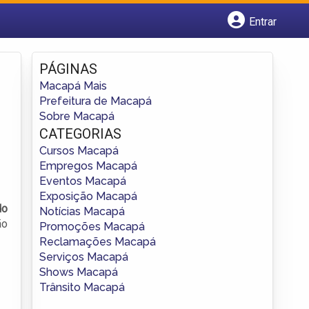
Entrar
Cadastrar empresa
Fazer login
PÁGINAS
Criar conta
Macapá Mais
Prefeitura de Macapá
Sobre Macapá
CATEGORIAS
Cursos Macapá
Empregos Macapá
Eventos Macapá
Exposição Macapá
do
Notícias Macapá
ão
Promoções Macapá
Reclamações Macapá
Serviços Macapá
Shows Macapá
Trânsito Macapá