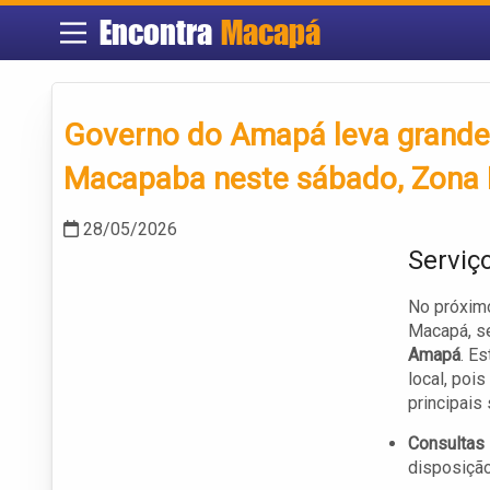
Encontra
Macapá
Governo do Amapá leva grande
Macapaba neste sábado, Zona
28/05/2026
Serviç
No próximo
Macapá, se
Amapá
. E
local, poi
principais
Consultas
disposição,