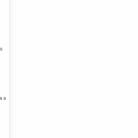
s.
a a
m