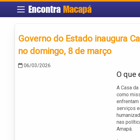
Encontra
Macapá
Governo do Estado inaugura Ca
no domingo, 8 de março
06/03/2026
O que 
A Casa da 
como miss
enfrentam 
serviços e
humanizado
nas políti
Amapá.