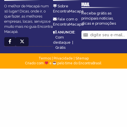
MAIL
O melhor de Macapá num
Sobre
só lugar! Dicas, onde ir, o
EncontraMacapá
Receba grátis as
que fazer, as melhores
principais notícias,
Fale com o
empresas, locais, serviços e
dicas e promoções
EncontraMacapá
muito mais no guia Encontra
Macapá.
ANUNCIE
:
Com
destaque
|
Grátis
Termos
|
Privacidade
|
Sitemap
Criado com
e
pelo time do EncontraBrasil