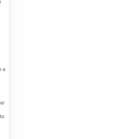
e
e a
rer
to.