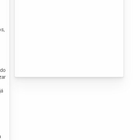
os,
 do
zar
já
a