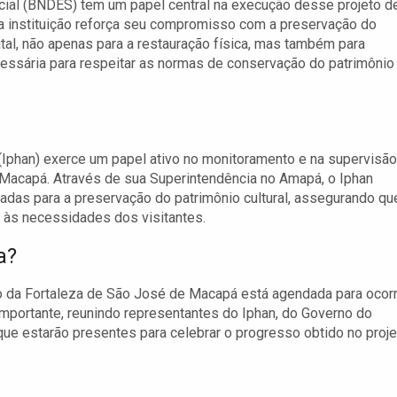
ial (BNDES) tem um papel central na execução desse projeto d
a instituição reforça seu compromisso com a preservação do
 vital, não apenas para a restauração física, mas também para
cessária para respeitar as normas de conservação do patrimônio
l (Iphan) exerce um papel ativo no monitoramento e na supervisão
 Macapá. Através de sua Superintendência no Amapá, o Iphan
ladas para a preservação do patrimônio cultural, assegurando qu
e às necessidades dos visitantes.
a?
ão da Fortaleza de São José de Macapá está agendada para ocor
importante, reunindo representantes do Iphan, do Governo do
que estarão presentes para celebrar o progresso obtido no proje