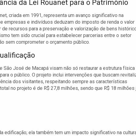
ância da Lei Rouanet para o Patrimônio
net, criada em 1991, representa um avanço significativo na
r que empresas e indivíduos deduzam do imposto de renda o valor
or de recursos para a preservação e valorização de bens históric
o tem sido crucial para estabelecer parcerias entre o setor
ação sem comprometer o orçamento público.
ualificação
de São José de Macapá visam não só restaurar a estrutura física
a o público. O projeto inclui intervenções que buscam revitali
riência dos visitantes, respeitando sempre as características
 total no projeto é de R$ 27,8 milhões, sendo que R$ 18 milhões 
da edificação; ela também tem um impacto significativo na cultur