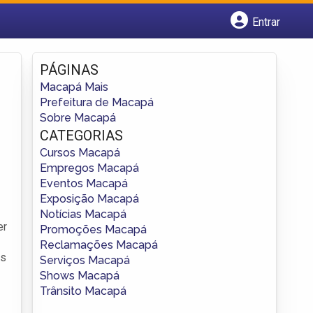
Entrar
Cadastrar empresa
Fazer login
PÁGINAS
Criar conta
Macapá Mais
Prefeitura de Macapá
Sobre Macapá
CATEGORIAS
Cursos Macapá
Empregos Macapá
Eventos Macapá
Exposição Macapá
Notícias Macapá
er
Promoções Macapá
Reclamações Macapá
as
Serviços Macapá
Shows Macapá
Trânsito Macapá