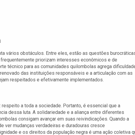
a
ta vários obstáculos. Entre eles, estão as questões burocrática
 frequentemente priorizam interesses econômicos e de
orte técnico para as comunidades quilombolas agrega dificuldad
novado das instituições responsáveis e a articulação com as
sejam respeitados e efetivamente implementados.
 respeito a toda a sociedade. Portanto, é essencial que a
ia dessa luta. A solidariedade e a aliança entre diferentes
lombolas consigam avançar em suas reivindicações. Quando a
 de ver mudanças verdadeiras e duradouras cresce
ignidade e os direitos da população negra é uma ação coletiva 