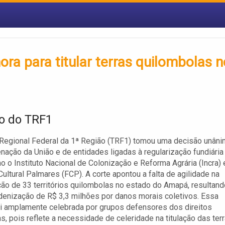
ra para titular terras quilombolas n
o do TRF1
 Regional Federal da 1ª Região (TRF1) tomou uma decisão unân
nação da União e de entidades ligadas à regularização fundiária
mo o Instituto Nacional de Colonização e Reforma Agrária (Incra) 
ultural Palmares (FCP). A corte apontou a falta de agilidade na
ção de 33 territórios quilombolas no estado do Amapá, resultand
enização de R$ 3,3 milhões por danos morais coletivos. Essa
i amplamente celebrada por grupos defensores dos direitos
s, pois reflete a necessidade de celeridade na titulação das terr