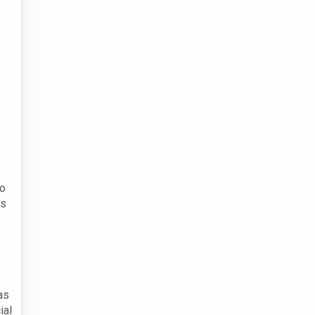
do
os
as
ial