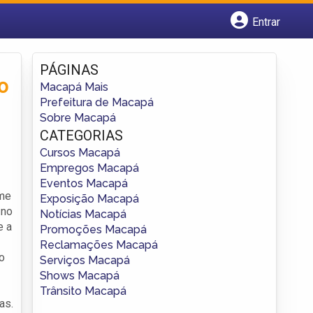
Entrar
Cadastrar empresa
Fazer login
PÁGINAS
Criar conta
o
Macapá Mais
Prefeitura de Macapá
Sobre Macapá
CATEGORIAS
Cursos Macapá
Empregos Macapá
Eventos Macapá
ime
Exposição Macapá
 no
Notícias Macapá
e a
Promoções Macapá
Reclamações Macapá
o
Serviços Macapá
Shows Macapá
Trânsito Macapá
as.