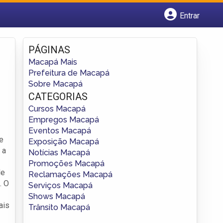
Entrar
Cadastrar empresa
Fazer login
PÁGINAS
Criar conta
Macapá Mais
Prefeitura de Macapá
Sobre Macapá
CATEGORIAS
Cursos Macapá
Empregos Macapá
Eventos Macapá
e
Exposição Macapá
 a
Notícias Macapá
Promoções Macapá
de
Reclamações Macapá
. O
Serviços Macapá
Shows Macapá
ais
Trânsito Macapá