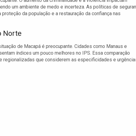
upante. O aumento da criminalidade e a violência impactam
vendo um ambiente de medo e incerteza. As políticas de segura
a proteção da população e a restauração da confiança nas
o Norte
a situação de Macapá é preocupante. Cidades como Manaus e
esentam índices um pouco melhores no IPS. Essa comparação
 e regionalizadas que considerem as especificidades e urgência