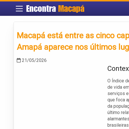
Encontra
Macapá
Macapá está entre as cinco capi
Amapá aparece nos últimos lug
21/05/2026
Contex
O Índice d
de vida e
serviços e
que foca a
da populaç
último rel
alarmantes
brasileira