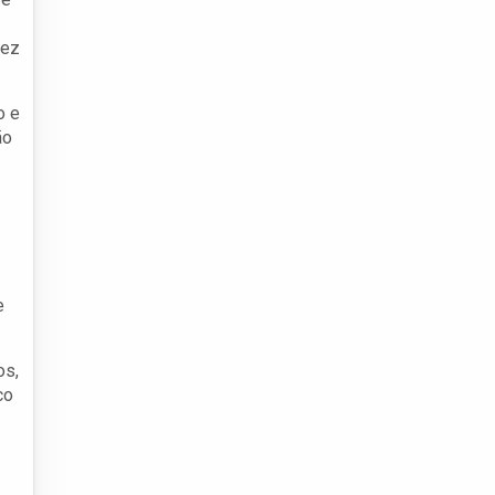
vez
o e
ão
e
os,
co