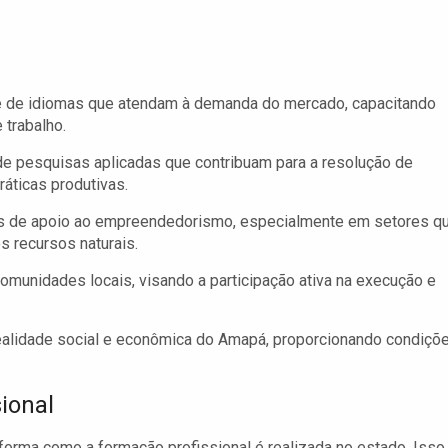
e de idiomas que atendam à demanda do mercado, capacitando
 trabalho.
de pesquisas aplicadas que contribuam para a resolução de
áticas produtivas.
as de apoio ao empreendedorismo, especialmente em setores q
s recursos naturais.
munidades locais, visando a participação ativa na execução e
realidade social e econômica do Amapá, proporcionando condiçõ
ional
orma como a formação profissional é realizada no estado. Isso