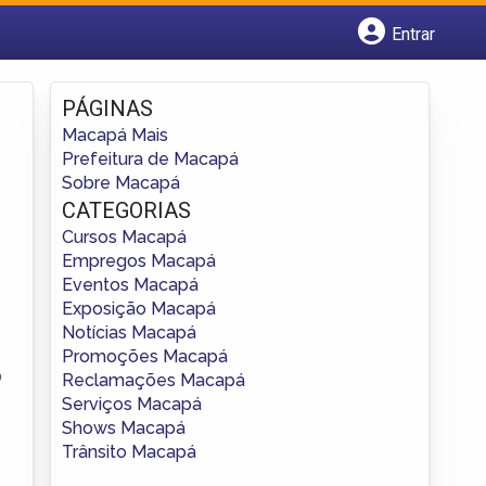
Entrar
Cadastrar empresa
Fazer login
PÁGINAS
Criar conta
Macapá Mais
Prefeitura de Macapá
Sobre Macapá
CATEGORIAS
Cursos Macapá
Empregos Macapá
Eventos Macapá
Exposição Macapá
Notícias Macapá
Promoções Macapá
o
Reclamações Macapá
Serviços Macapá
Shows Macapá
Trânsito Macapá