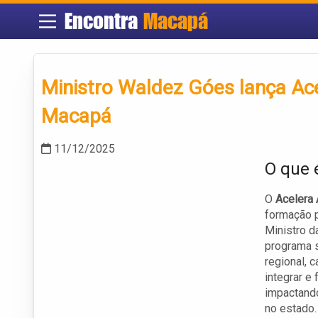
Encontra
Macapá
Ministro Waldez Góes lança Ac
Macapá
11/12/2025
O que 
O
Acelera
formação p
Ministro d
programa 
regional, 
integrar e
impactand
no estado.