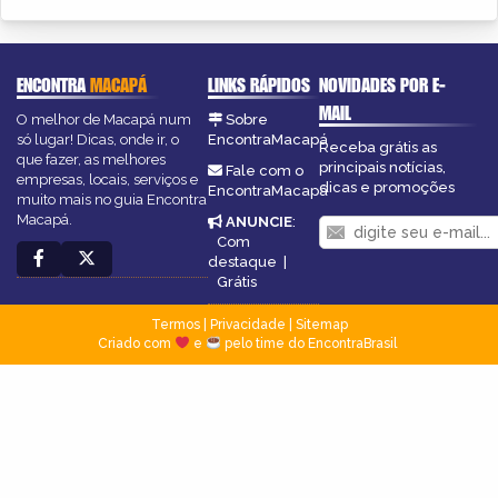
ENCONTRA
MACAPÁ
LINKS RÁPIDOS
NOVIDADES POR E-
MAIL
O melhor de Macapá num
Sobre
só lugar! Dicas, onde ir, o
EncontraMacapá
Receba grátis as
que fazer, as melhores
principais notícias,
Fale com o
empresas, locais, serviços e
dicas e promoções
EncontraMacapá
muito mais no guia Encontra
Macapá.
ANUNCIE
:
Com
destaque
|
Grátis
Termos
|
Privacidade
|
Sitemap
Criado com
e
pelo time do EncontraBrasil