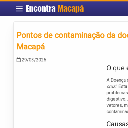
Encontra
Macapá
Pontos de contaminação da doe
Macapá
29/03/2026
O que 
A Doença 
cruzi
. Est
problemas 
digestivo.
vetores, m
contamina
Causas