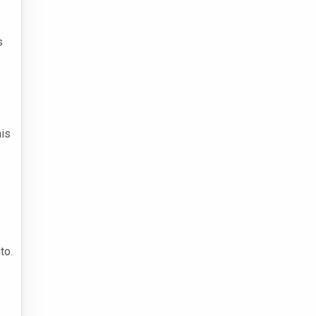
s
ais
to.