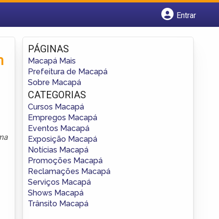
Entrar
Cadastrar empresa
Fazer login
PÁGINAS
Criar conta
m
Macapá Mais
Prefeitura de Macapá
Sobre Macapá
CATEGORIAS
Cursos Macapá
Empregos Macapá
Eventos Macapá
ma
Exposição Macapá
Notícias Macapá
Promoções Macapá
Reclamações Macapá
Serviços Macapá
Shows Macapá
Trânsito Macapá