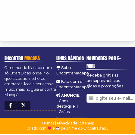
ENCONTRA
MACAPÁ
LINKS RÁPIDOS
NOVIDADES POR E-
MAIL
O melhor de Macapá num
Sobre
só lugar! Dicas, onde ir, o
EncontraMacapá
Receba grátis as
que fazer, as melhores
principais notícias,
Fale com o
empresas, locais, serviços e
dicas e promoções
EncontraMacapá
muito mais no guia Encontra
Macapá.
ANUNCIE
:
Com
destaque
|
Grátis
Termos
|
Privacidade
|
Sitemap
Criado com
e
pelo time do EncontraBrasil