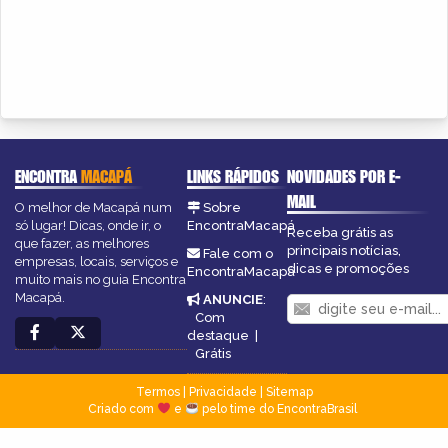
ENCONTRA
MACAPÁ
LINKS RÁPIDOS
NOVIDADES POR E-
MAIL
O melhor de Macapá num
Sobre
só lugar! Dicas, onde ir, o
EncontraMacapá
Receba grátis as
que fazer, as melhores
principais notícias,
Fale com o
empresas, locais, serviços e
dicas e promoções
EncontraMacapá
muito mais no guia Encontra
Macapá.
ANUNCIE
:
Com
destaque
|
Grátis
Termos
|
Privacidade
|
Sitemap
Criado com
e
pelo time do EncontraBrasil